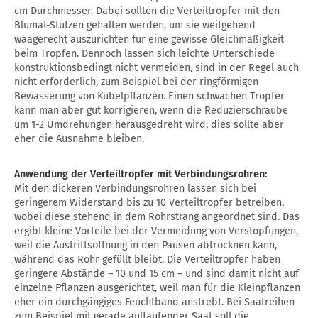
cm Durchmesser. Dabei sollten die Verteiltropfer mit den
Blumat-Stützen gehalten werden, um sie weitgehend
waagerecht auszurichten für eine gewisse Gleichmäßigkeit
beim Tropfen. Dennoch lassen sich leichte Unterschiede
konstruktionsbedingt nicht vermeiden, sind in der Regel auch
nicht erforderlich, zum Beispiel bei der ringförmigen
Bewässerung von Kübelpflanzen. Einen schwachen Tropfer
kann man aber gut korrigieren, wenn die Reduzierschraube
um 1-2 Umdrehungen herausgedreht wird; dies sollte aber
eher die Ausnahme bleiben.
Anwendung der Verteiltropfer mit Verbindungsrohren:
Mit den dickeren Verbindungsrohren lassen sich bei
geringerem Widerstand bis zu 10 Verteiltropfer betreiben,
wobei diese stehend in dem Rohrstrang angeordnet sind. Das
ergibt kleine Vorteile bei der Vermeidung von Verstopfungen,
weil die Austrittsöffnung in den Pausen abtrocknen kann,
während das Rohr gefüllt bleibt. Die Verteiltropfer haben
geringere Abstände – 10 und 15 cm – und sind damit nicht auf
einzelne Pflanzen ausgerichtet, weil man für die Kleinpflanzen
eher ein durchgängiges Feuchtband anstrebt. Bei Saatreihen
zum Beispiel mit gerade auflaufender Saat soll die