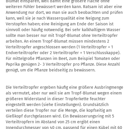
Blumat einsparen, weil damit eine größere Fläche ohne
weiteren Fühler bewässert werden kann. Ratsam ist aber eine
Anwendung nur dort, wo man sie auch beobachten und prüfen
kann, weil sie je nach Wasserqualität eine Neigung zum
Verstopfen haben; eine Reinigung am Ende der Saison ist
sinnvoll oder häufig notwendig. Bei sehr kalkhaltigem Wasser
sollte man besser nur mit Tropf-Blumat ohne Verteiltropfer
arbeiten. An einem Tropf-Blumat müssen mindestens 2
Verteiltropfer angeschlossen werden (1 Verteiltropfer + 1
Endverteiltropfer oder 2 Verteiltropfer + 1 Verschlusskappe).
Für mittelgroße Pflanzen im Beet, zum Beispiel Tomaten oder
Paprika genügen 2- 3 Verteiltropfer pro Pflanze. Diese Anzahl
genügt, um die Pflanze beidseitig zu bewässern.
Die Verteiltropfer ergeben häufig eine größere Ausbringmenge
als vermutet, aber nur weil sie am Tropf-Blumat wegen einem
größeren Widerstand in dieser Tropferkette feuchter
eingestellt werden (siehe Einstellungen). Grundsätzlich
verteilen diese Tropfer nur die Menge, die kopfseitig am
Gießkopf durchgelassen wird. Ein Bewässerungsring mit 5
Verteiltropfern im Abstand von 25 cm ergibt einen
Innendurchmesser von 40 cm, passend für einen Kübel mit 60